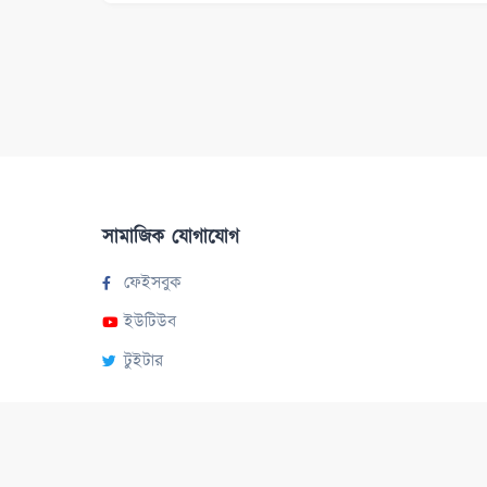
সামাজিক যোগাযোগ
ফেইসবুক
ইউটিউব
টুইটার
© ২০২২, সর্বস্বত্ব সংরক্ষিত