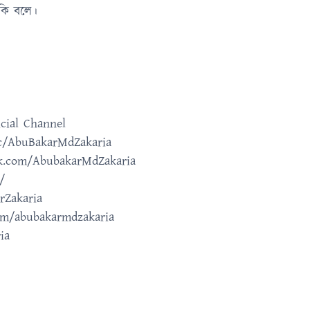
 কি বলে।
cial Channel
c/AbuBakarMdZakaria
ok.com/AbubakarMdZakaria
/
rZakaria
om/abubakarmdzakaria
ia