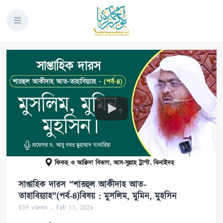
সাপ্তাহিক দারস “শারহুল আকীদাহ আত-
তাহাবিয়্যাহ”(পর্ব-৪)বিষয় : মুসলিম, মুমিন, মুহসিন
839
views
Feb 11, 2026