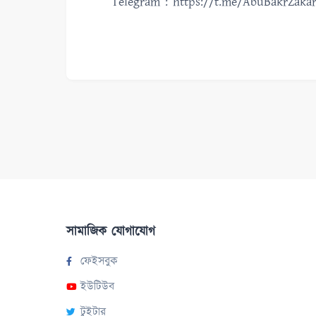
Telegram : https://t.me/AbuBakrZakar
সামাজিক যোগাযোগ
ফেইসবুক
ইউটিউব
টুইটার