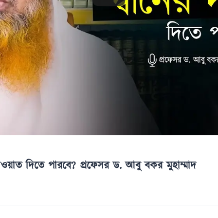
দাওয়াত দিতে পারবে? প্রফেসর ড. আবু বকর মুহাম্মাদ