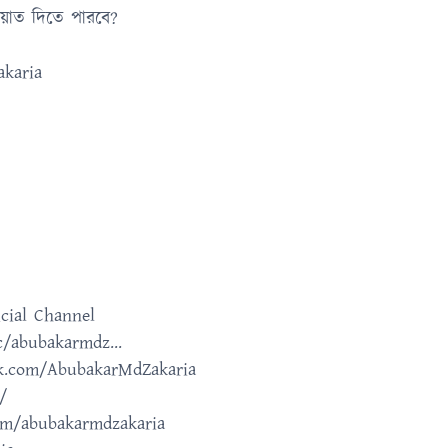
াওয়াত দিতে পারবে?
karia
cial Channel
/abubakarmdz...
ok.com/AbubakarMdZakaria
/
om/abubakarmdzakaria