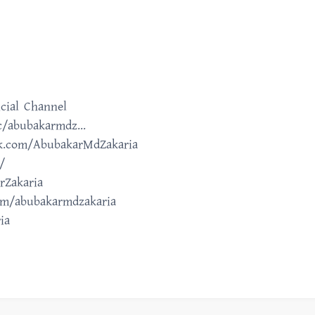
cial Channel
/abubakarmdz...
ok.com/AbubakarMdZakaria
/
rZakaria
om/abubakarmdzakaria
ia