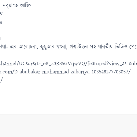
ি নবুয়াতে আছি?
য়া
a
া
ারিয়া- এর আলোচনা, জুমুআর খুৎবা, প্রশ্ন-উত্তর সহ যাবতীয় ভিডিও
channel/UCsdrsrt-_eB_x3R85GVqwVQ/featured?view_as=sub
ok.com/D-abubakar-muhammad-zakariya-103548277703057/
m/