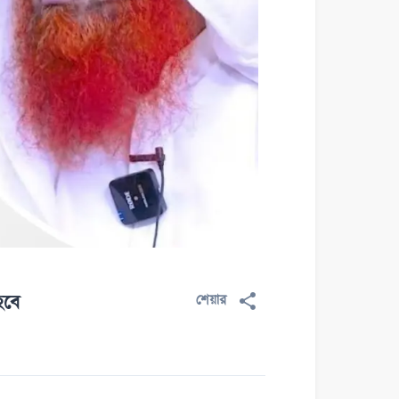
হবে
শেয়ার