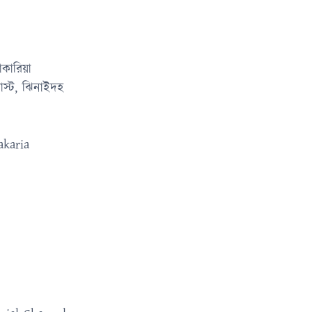
কারিয়া
রাস্ট, ঝিনাইদহ
karia