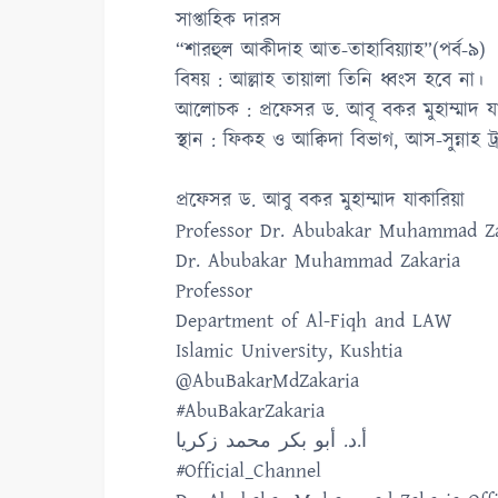
সাপ্তাহিক দারস
“শারহুল আকীদাহ আত-তাহাবিয়্যাহ”(পর্ব-৯)
বিষয় : আল্লাহ তায়ালা তিনি ধ্বংস হবে না।
আলোচক : প্রফেসর ড. আবূ বকর মুহাম্মাদ যা
স্থান : ফিকহ ও আক্বিদা বিভাগ, আস-সুন্নাহ ট্
প্রফেসর ড. আবু বকর মুহাম্মাদ যাকারিয়া
Professor Dr. Abubakar Muhammad Za
Dr. Abubakar Muhammad Zakaria
Professor
Department of Al-Fiqh and LAW
Islamic University, Kushtia
@AbuBakarMdZakaria
#AbuBakarZakaria
أ.د. أبو بكر محمد زكريا
#Official_Channel