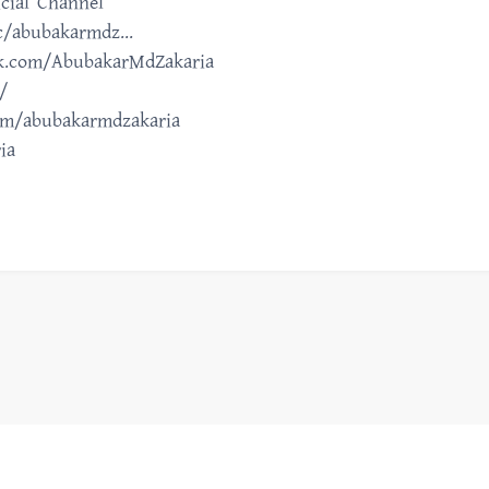
cial Channel
/abubakarmdz...
ok.com/AbubakarMdZakaria
/
om/abubakarmdzakaria
ia