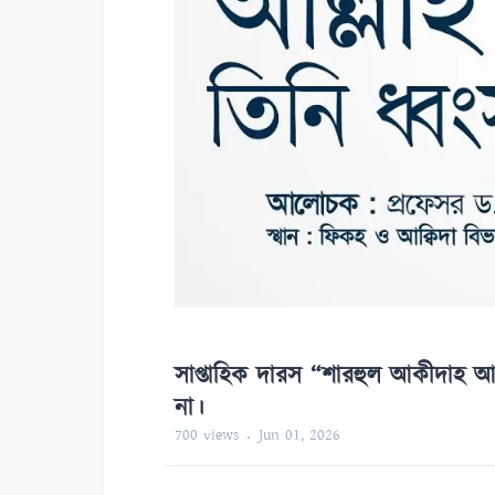
সাপ্তাহিক দারস “শারহুল আকীদাহ আত-ত
না।
700
views
Jun 01, 2026