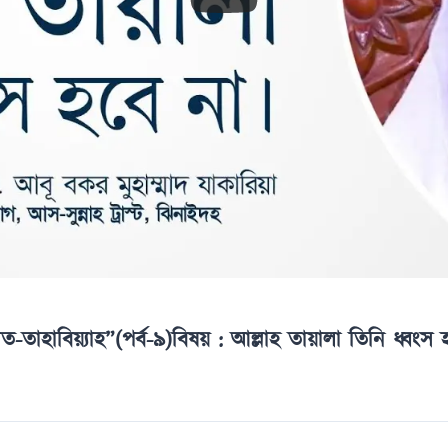
াহাবিয়্যাহ”(পর্ব-৯)বিষয় : আল্লাহ তায়ালা তিনি ধ্বংস 