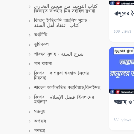
كتاب التوحيد من صحيح البخاري
কিতাবুত তাওহীদ মিন সহীহিল বুখারী
রাসূলের বৈশ
কিতাবু ই’তিকাদি আহলিস্ সুন্নাহ -
كتاب اعتقاد أهل السنة
508
views
অর্থনীতি
ভূমিকম্প
শারহুস সুন্নাহ - شرح السنة
গান বাজনা
কিতাব : কাশফুশ শুবহাত (সংশয়
নিরসন)
শারহুল আকীদাতিত ত্বহাবিয়্যাহ,ঝিনাইদহ
কিতাব : فضل الإسلام (ইসলামের
মর্যাদা)"
আল্লাহ ও 
মজলুম
831
views
অপরাধ
গনতন্ত্র