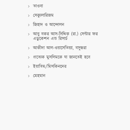
তাওবা
সেক্যুলারিজম
জিহাদ ও আন্দোলন
আবু বকর আস-সিদ্দিক (রা.) সেন্টার ফর
এডুকেশন এন্ড রিসার্চ
আকীদা আল-ওয়াসেতিয়্যা, বসুন্ধরা
প্রত্যেক মুসলিমকে যা জানতেই হবে
ইয়াতিম/মিসকিনদের
মেহমান
আত্মসাৎ
"আল্লাহর মহত্ত্বের উপর ৪০টি হাদীস"
"১০জন জান্নাতি সাহাবী"
কিতাব : তিনটি মূলনীতি, আদাবর
হাদীস অস্বীকারকারী