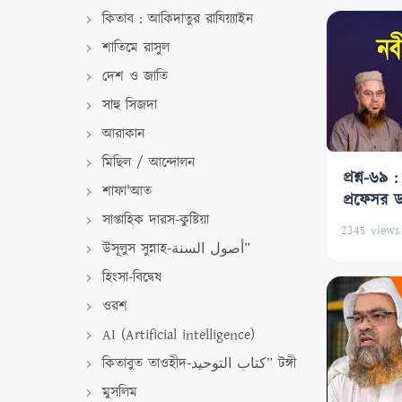
কিতাব : আকিদাতুর রাযিয়্যাইন
শাতিমে রাসুল
দেশ ও জাতি
সাহু সিজদা
আরাকান
মিছিল / আন্দোলন
প্রশ্ন-৬৯
শাফা'আত
প্রফেসর ড
সাপ্তাহিক দারস-কুষ্টিয়া
যাকারিয়া
2345
views
উসূলুস সুন্নাহ-أصول السنة”
হিংসা-বিদ্বেষ
ওরশ
AI (Artificial intelligence)
কিতাবুত তাওহীদ-كتاب التوحيد” টঙ্গী
মুসলিম