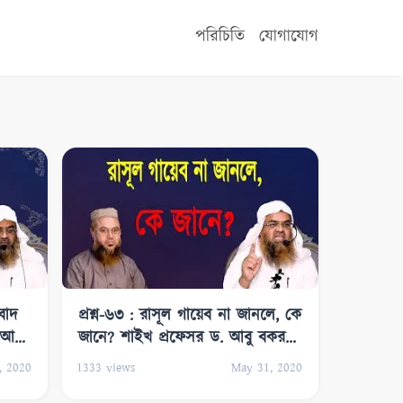
পরিচিতি
যোগাযোগ
িবাদ
প্রশ্ন-৬৩ : রাসূল গায়েব না জানলে, কে
 আবু
জানে? শাইখ প্রফেসর ড. আবু বকর
মুহাম্মাদ যাকারিয়া
, 2020
1333
views
May 31, 2020