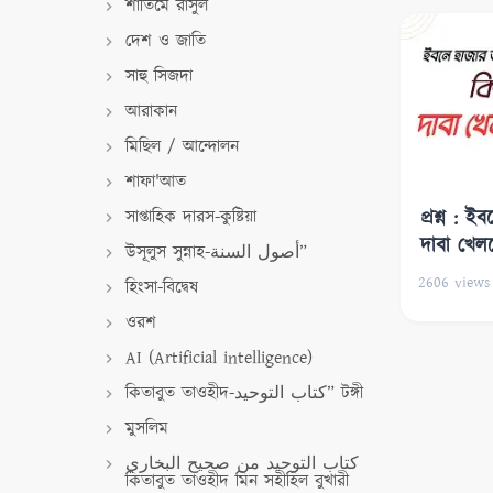
শাতিমে রাসুল
দেশ ও জাতি
সাহু সিজদা
আরাকান
মিছিল / আন্দোলন
শাফা'আত
সাপ্তাহিক দারস-কুষ্টিয়া
প্রশ্ন : 
দাবা খেল
উসূলুস সুন্নাহ-أصول السنة”
2606
views
হিংসা-বিদ্বেষ
ওরশ
AI (Artificial intelligence)
কিতাবুত তাওহীদ-كتاب التوحيد” টঙ্গী
মুসলিম
كتاب التوحيد من صحيح البخاري
কিতাবুত তাওহীদ মিন সহীহিল বুখারী