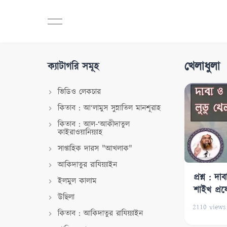
খেলাধুলা
ক্যাটাগরি সমূহ
ভিডিও লেকচার
কিতাব : আ‘লামুস সুন্নাতিল মানশূরাহ
কিতাব : আল-‘আকীদাতুল
কাইরাওয়ানিয়্যাহ
সাপ্তাহিক দারস "আখলাক"
আকিদাতুর রাযিয়্যাইন
প্রশ্ন : দ
ইলমুল কালাম
শাইখ প্রফ
উছিলা
যাকারিয়া
2110
views
কিতাব : আকিদাতুর রাযিয়্যাইন