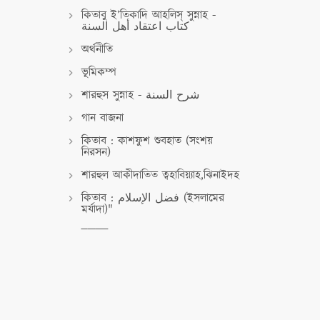
কিতাবু ই’তিকাদি আহলিস্ সুন্নাহ -
كتاب اعتقاد أهل السنة
অর্থনীতি
ভূমিকম্প
শারহুস সুন্নাহ - شرح السنة
গান বাজনা
কিতাব : কাশফুশ শুবহাত (সংশয়
নিরসন)
শারহুল আকীদাতিত ত্বহাবিয়্যাহ,ঝিনাইদহ
কিতাব : فضل الإسلام (ইসলামের
মর্যাদা)"
মজলুম
অপরাধ
গনতন্ত্র
তাওবা