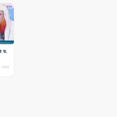
র ড.
, 2026